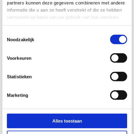
het huidige domein
partners kunnen deze gegevens combineren met andere
informatie die u aan ze heeft verstrekt of die ze hebben
verzameld op basis van uw gebruik van hun services.
Statistieken (2)
Toestemmingsselectie
Statistische cookies helpen eigenaren van websites
Noodzakelijk
begrijpen hoe bezoekers hun website gebruiken, door
anoniem gegevens te verzamelen en te rapporteren.
Voorkeuren
Maximale
Naam
Aanbieder
Doel
Statistieken
bewaarter
_ga
Google
Registreert een
2 jaar
Marketing
uniek ID die wordt
gebruikt om
statistische
Alles toestaan
gegevens te