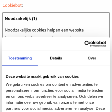
Cookiebot
:
Noodzakelijk (1)
Noodzakelijke cookies helpen een website
bruikbaarder te maken, door basisfuncties als
paginanavigatie en toegang tot beveiligde gedeelten
van de website mogelijk te maken. Zonder deze
Toestemming
Details
Over
cookies kan de website niet naar behoren werken.
Maximale
Naam
Aanbieder
Doel
Deze website maakt gebruik van cookies
bewaarter
We gebruiken cookies om content en advertenties te
CookieCon
Cookiebot
Slaat de
1 jaar
personaliseren, om functies voor social media te bieden
en om ons websiteverkeer te analyseren. Ook delen we
sent
cookiestatus van de
informatie over uw gebruik van onze site met onze
gebruiker op voor
partners voor social media, adverteren en analyse. Deze