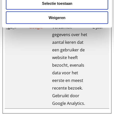
genereren over hoe
Selectie toestaan
de bezoeker de
website gebruikt.
Weigeren
_ga_#
Google
Verzamelt
2 jaar
gegevens over het
aantal keren dat
een gebruiker de
website heeft
bezocht, evenals
data voor het
eerste en meest
recente bezoek.
Gebruikt door
Google Analytics.