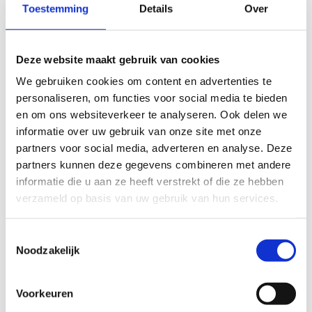
Toestemming
Details
Over
RVU Metaal en Techniek ontvangen zijn en
werknemer moet uiterlijk in december 2029 de
AOW-gerechtigde leeftijd bereiken.
Deze website maakt gebruik van cookies
We gebruiken cookies om content en advertenties te
personaliseren, om functies voor social media te bieden
en om ons websiteverkeer te analyseren. Ook delen we
informatie over uw gebruik van onze site met onze
partners voor social media, adverteren en analyse. Deze
partners kunnen deze gegevens combineren met andere
informatie die u aan ze heeft verstrekt of die ze hebben
verzameld op basis van uw gebruik van hun services.
Toestemmingsselectie
Noodzakelijk
Waar vind ik relevante
Voorkeuren