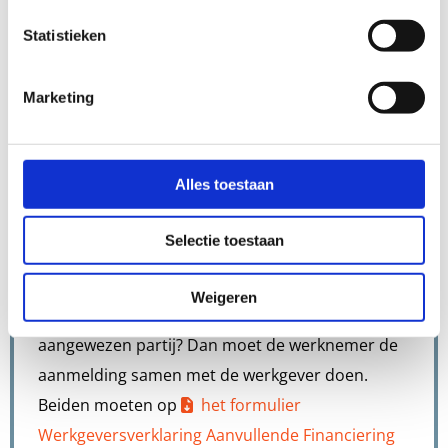
documenten?
Statistieken
De RVU-regeling biedt werknemers de
mogelijkheid zelfstandig een aanvraag in te
Marketing
dienen, maar uiteraard kunt u ook als werkgever
het initiatief nemen om de mogelijkheid met
werknemers te bespreken. Op deze site is daar
Alles toestaan
alle relevante informatie voor te vinden (zie ook
de informatie bij ‘Ik ben werknemer’).
Selectie toestaan
Is er sprake van aanvullende financiering van de
Weigeren
werkgever of een door de werkgever
aangewezen partij? Dan moet de werknemer de
aanmelding samen met de werkgever doen.
Beiden moeten op
het formulier
Werkgeversverklaring Aanvullende Financiering